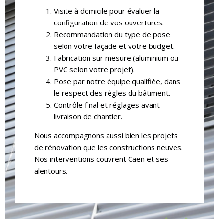
Pour les façades
à un artisan certifié RGE. C'est notre cas.
Visite à domicile pour évaluer la
Volet roulant, battant ou rénovation
contemporaines ou
configuration de vos ouvertures.
complète des menuiseries : notre équipe
rénovées
Recommandation du type de pose
intervient à Caen et dans le Calvados. Vous
selon votre façade et votre budget.
pensez aussi à changer votre
porte
Fabrication sur mesure (aluminium ou
Le volet roulant
avec coffre intégré ou sous
d'entrée à Caen
? On peut tout regrouper
PVC selon votre projet).
linteau discret convient parfaitement. La
dans un seul devis. Contactez-nous via notre
Pose par notre équipe qualifiée, dans
façade reste épurée, sans éléments
formulaire de contact
pour une étude
le respect des règles du bâtiment.
saillants. Les teintes disponibles, du blanc
gratuite et sans engagement, directement
Contrôle final et réglages avant
pur au gris anthracite, permettent de
chez vous.
livraison de chantier.
l'assortir à vos
fenêtres à Caen
pour un
rendu homogène et soigné.
Dans les deux
Nous accompagnons aussi bien les projets
cas, nous proposons des produits sur
de rénovation que les constructions neuves.
mesure : dimensions, coloris, matériaux.
Nos interventions couvrent Caen et ses
alentours.