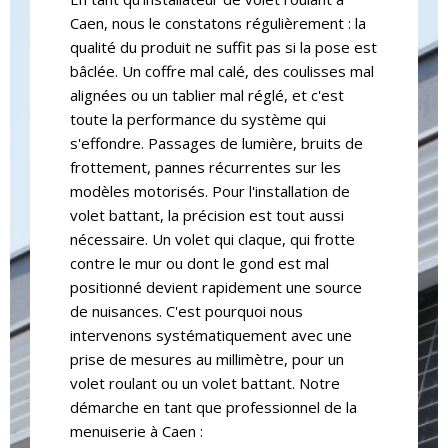
Volet battant : entretien simple,
pavillons des années 70, des maisons en
Caen, nous le constatons régulièrement : la
longévité élevée en aluminium. Le bois
pierre normande, des logements
qualité du produit ne suffit pas si la pose est
demande une peinture régulière. Coût
contemporains en périphérie. Chaque style
bâclée. Un coffre mal calé, des coulisses mal
d'achat généralement inférieur au
mérite une approche adaptée.
alignées ou un tablier mal réglé, et c'est
volet roulant à surface équivalente.
toute la performance du système qui
Volet roulant : nécessite une
Pour les façades
s'effondre. Passages de lumière, bruits de
vérification périodique du mécanisme
frottement, pannes récurrentes sur les
traditionnelles
(courroie, moteur, guides). En
modèles motorisés.
Pour l'installation de
aluminium motorisé, la durée de vie
volet battant, la précision est tout aussi
Le volet battant en aluminium ou en PVC
dépasse facilement 15 ans avec un
nécessaire. Un volet qui claque, qui frotte
s'impose naturellement. Il respecte le
entretien basique. Le coût d'achat et
contre le mur ou dont le gond est mal
rythme des ouvertures, souligne les lignes
de pose est plus élevé, mais le confort
positionné devient rapidement une source
de la façade et peut être peint dans des
au quotidien justifie souvent
de nuisances. C'est pourquoi nous
teintes authentiques (vert normandie, gris
l'investissement.
intervenons systématiquement avec une
ardoise, bordeaux). Certains modèles
prise de mesures au millimètre, pour un
Les aides financières disponibles,
reproduisent fidèlement le rendu des volets
volet roulant ou un volet battant.
Notre
MaPrimeRénov', éco-prêt à taux zéro, TVA
bois sans en avoir les contraintes
démarche en tant que professionnel de la
réduite à 5,5 %, peuvent significativement
d'entretien.
menuiserie à Caen :
alléger le budget, à condition de faire appel